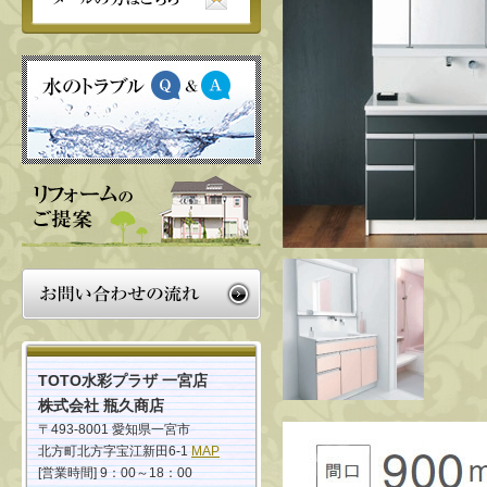
TOTO水彩プラザ 一宮店
株式会社 瓶久商店
〒493-8001 愛知県一宮市
北方町北方字宝江新田6-1
MAP
[営業時間] 9：00～18：00